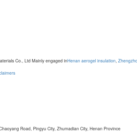
terials Co., Ltd Mainly engaged in
Henan aerogel insulation
,
Zhengzhou
claimers
 Chaoyang Road, Pingyu City, Zhumadian City, Henan Province