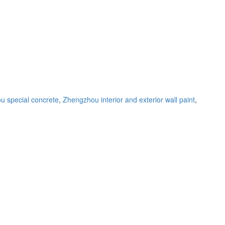
 special concrete
,
Zhengzhou interior and exterior wall paint
,