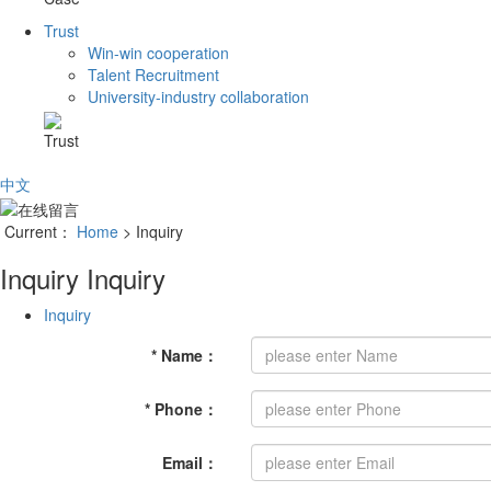
Trust
Win-win cooperation
Talent Recruitment
University-industry collaboration
Trust
中文
Current：
Home
> Inquiry
Inquiry
Inquiry
Inquiry
*
Name
：
*
Phone
：
Email
：