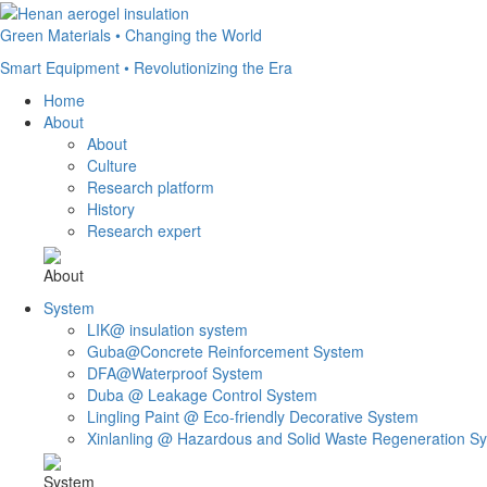
Green Materials • Changing the World
Smart Equipment • Revolutionizing the Era
Home
About
About
Culture
Research platform
History
Research expert
About
System
LIK@ insulation system
Guba@Concrete Reinforcement System
DFA@Waterproof System
Duba @ Leakage Control System
Lingling Paint @ Eco-friendly Decorative System
Xinlanling @ Hazardous and Solid Waste Regeneration S
System