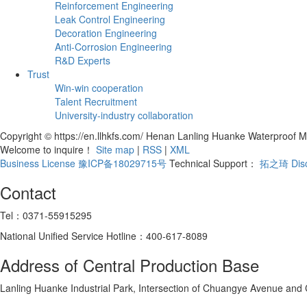
Reinforcement Engineering
Leak Control Engineering
Decoration Engineering
Anti-Corrosion Engineering
R&D Experts
Trust
Win-win cooperation
Talent Recruitment
University-industry collaboration
Copyright © https://en.llhkfs.com/ Henan Lanling Huanke Waterproof Ma
Welcome to inquire！
Site map
|
RSS
|
XML
Business License
豫ICP备18029715号
Technical Support：
拓之琦
Dis
Contact
Tel：0371-55915295
National Unified Service Hotline：400-617-8089
Address of Central Production Base
Lanling Huanke Industrial Park, Intersection of Chuangye Avenue and