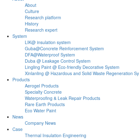
About
Culture
Research platform
History
Research expert
System
LIK@ insulation system
Guba@Concrete Reinforcement System
DFA@Waterproof System
Duba @ Leakage Control System
Lingling Paint @ Eco-friendly Decorative System
Xinlanling @ Hazardous and Solid Waste Regeneration S
Products
Aerogel Products
Specialty Concrete
Waterproofing & Leak Repair Products
Rare Earth Products
Eco Water Paint
News
Company News
Case
Thermal Insulation Engineering